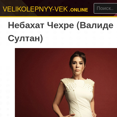
VELIKOLEPNYY-VEK
.ONLINE
Небахат Чехре (Валиде
Султан)