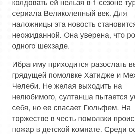
колдовать ей нельзя в 1 сезоне ту
сериала Великолепный век. Для
наложницы эта новость становитс
неожиданной. Она уверена, что р
одного шехзаде.
Ибрагиму приходится разослать в
грядущей помолвке Хатидже и Ме
Челеби. Не желая выходить на
нелюбимого, султанша пытается у
себя, но ее спасает Гюльфем. На
торжестве в честь помолвки прои
пожар в детской комнате. Среди 