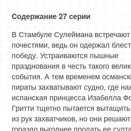
Cодержание 27 серии
В Стамбуле Сулеймана встречают
почестями, ведь он одержал бле
победу. Устраиваются пышные
празднования в честь такого велик
события. А тем временем османск
пираты захватывают судно, где на
испанская принцесса Изабелла Фо
Гритти тщетно пытается вытащить
из рук захватчиков, но они решают
гораздо выгоднее продать ее султа