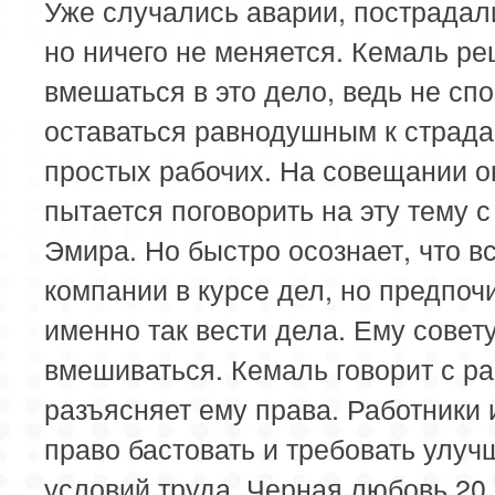
113 серия
114 серия
Уже случались аварии, пострадал
но ничего не меняется. Кемаль ре
вмешаться в это дело, ведь не сп
оставаться равнодушным к страд
простых рабочих. На совещании о
пытается поговорить на эту тему с
Эмира. Но быстро осознает, что вс
компании в курсе дел, но предпоч
именно так вести дела. Ему совет
вмешиваться. Кемаль говорит с р
разъясняет ему права. Работники
право бастовать и требовать улу
условий труда. Черная любовь 20