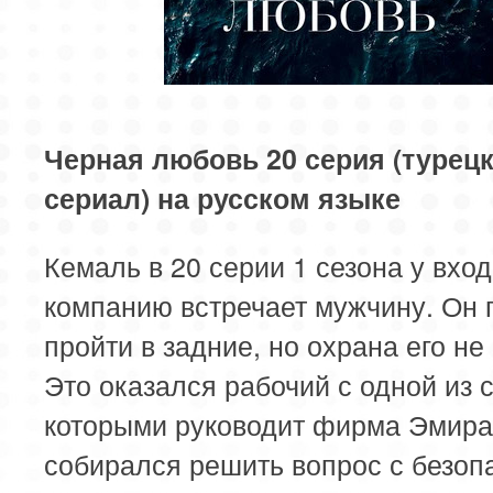
81 серия
82 серия
83 серия
85 серия
86 серия
87 серия
89 серия
90 серия
91 серия
Черная любовь 20 серия (турец
сериал) на русском языке
93 серия
94 серия
95 серия
Кемаль в 20 серии 1 сезона у вход
97 серия
98 серия
99 серия
компанию встречает мужчину. Он 
101 серия
102 серия
103 серия
пройти в задние, но охрана его не
Это оказался рабочий с одной из с
105 серия
106 серия
107 серия
которыми руководит фирма Эмира
109 серия
110 серия
111 серия
собирался решить вопрос с безоп