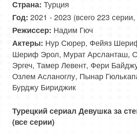
Турция
Страна:
2021 - 2023 (всего 223 серии,
Год:
Надим Гюч
Режиссер:
Нур Сюрер, Фейяз Шериф
Актеры:
Шериф Эрол, Мурат Арсланташ, 
Эргеч, Тамер Левент, Фери Байдж
Озлем Асланоглу, Пынар Гюлькап
Бурджу Бириджик
Турецкий сериал Девушка за ст
(все серии)