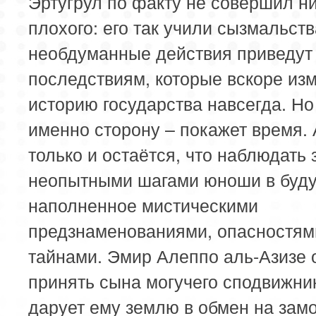
Эртугрул по факту не совершил н
плохого: его так учили сызмальств
необдуманные действия приведут 
последствиям, которые вскоре из
историю государства навсегда. Но
именно сторону – покажет время. 
только и остаётся, что наблюдать 
неопытными шагами юноши в буд
наполненное мистическими
предзнаменованиями, опасностям
тайнами. Эмир Алеппо аль-Азизе
принять сына могучего сподвижни
дарует ему землю в обмен на зам