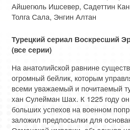
Айшегюль Ишсевер, Садеттин Кан
Толга Сала, Энгин Алтан
Турецкий сериал Воскресший Э
(все серии)
На анатолийской равнине существ
огромный бейлик, которым управл
всеми уважаемый и почитаемый т
хан Сулейман Шах. К 1225 году о
больших успехов на военном поп
заложил предпосылки для основа
Османской империи, объединяя н