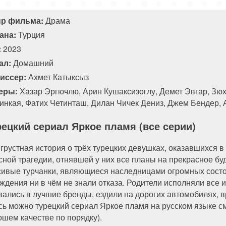
84 серия
85 серия
86 серия
87 серия
р фильма:
Драма
ана:
Турция
:
2023
ал:
Домашний
иссер:
Ахмет Катыксыз
еры:
Хазар Эргючлю, Арин Кушаксизоглу, Демет Эвгар, Зю
инкая, Фатих Четинташ, Дилан Чичек Дениз, Джем Бендер, 
рецкий сериал Яркое пламя (все серии)
 грустная история о трёх турецких девушках, оказавшихся 
сной трагедии, отнявшей у них все планы на прекрасное бу
сивые турчанки, являющиеся наследницами огромных состо
ождения ни в чём не знали отказа. Родители исполняли все 
вались в лучшие бренды, ездили на дорогих автомобилях,
сь можно турецкий сериал Яркое пламя на русском языке см
ошем качестве по порядку).