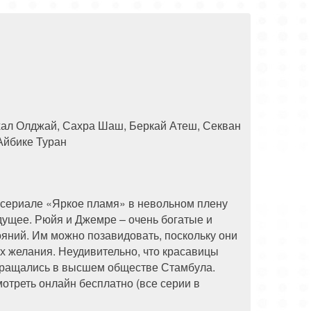
88 серия
89 серия
90 серия
хал Олджай, Сахра Шаш, Беркай Атеш, Секван
Айбике Туран
в сериале «Яркое пламя» в невольном плену
дущее. Рюйя и Джемре – очень богатые и
яний. Им можно позавидовать, поскольку они
их желания. Неудивительно, что красавицы
 вращались в высшем обществе Стамбула.
отреть онлайн бесплатно (все серии в