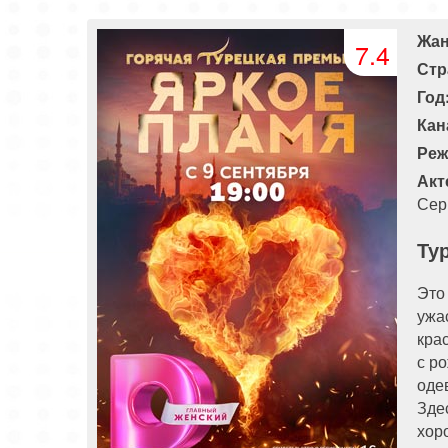
81 серия
82 серия
83 серия
Жан
7.4
Стр
Год
Кан
Реж
Акт
Сер
Ту
Это
ужа
кра
с р
оде
Зде
хор