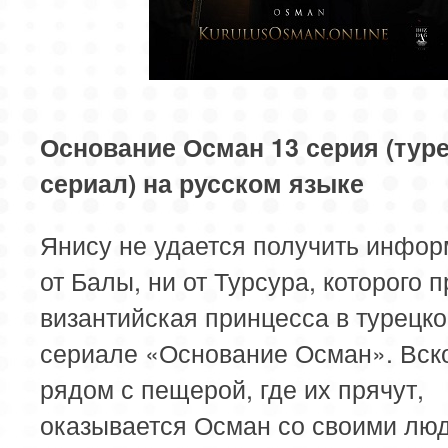
81 серия
82 серия
83 серия
85 серия
Основание Осман 13 серия (тур
сериал) на русском языке
Янису не удается получить инфо
от Балы, ни от Турсура, которого 
византийская принцесса в турецк
сериале «Основание Осман». Вск
рядом с пещерой, где их прячут,
оказывается Осман со своими лю