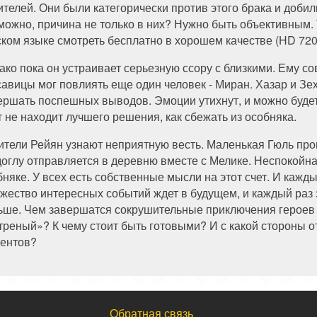
ителей. Они были категорически против этого брака и добил
можно, причина не только в них? Нужно быть объективным.
ском языке смотреть бесплатно в хорошем качестве (HD 720
ако пока он устраивает серьезную ссору с близкими. Ему с
савицы мог повлиять еще один человек - Миран. Хазар и Зех
ершать поспешных выводов. Эмоции утихнут, и можно буде
т не находит лучшего решения, как сбежать из особняка.
ители Рейян узнают неприятную весть. Маленькая Гюль пр
оглу отправляется в деревню вместе с Мелике. Неспокойн
бняке. У всех есть собственные мысли на этот счет. И каж
жество интересных событий ждет в будущем, и каждый раз 
ьше. Чем завершатся сокрушительные приключения героев в
треный»? К чему стоит быть готовыми? И с какой стороны 
ентов?
Обратная связь