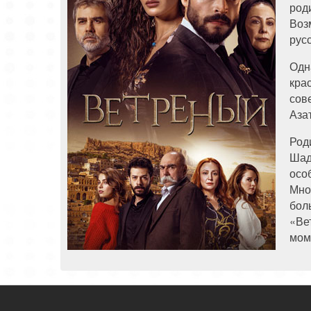
род
Воз
рус
Одн
кра
сов
Аза
Род
Шад
осо
Мно
бол
«Ве
мом