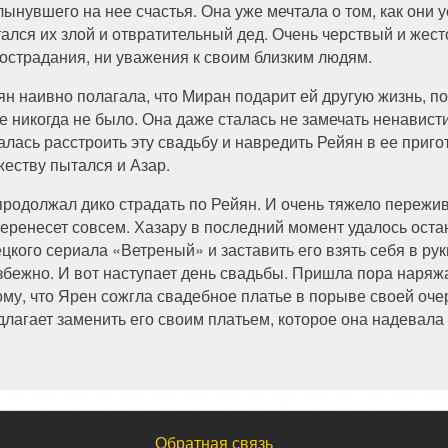
лынувшего на нее счастья. Она уже мечтала о том, как они у
тался их злой и отвратительный дед. Очень черствый и жест
сострадания, ни уважения к своим близким людям.
ян наивно полагала, что Миран подарит ей другую жизнь, п
ее никогда не было. Она даже сталась не замечать ненавист
алась расстроить эту свадьбу и навредить Рейян в ее приг
жеству пытался и Азар.
продолжал дико страдать по Рейян. И очень тяжело пережива
перенесет совсем. Хазару в последний момент удалось остан
ецкого сериала «Ветреный» и заставить его взять себя в рук
збежно. И вот наступает день свадьбы. Пришла пора наряжат
ому, что Ярен сожгла свадебное платье в порыве своей оче
длагает заменить его своим платьем, которое она надевала
Обратная связь