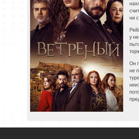
нах
счи
ни 
Рей
у н
пыт
тор
Он 
не 
тур
неи
пот
пре