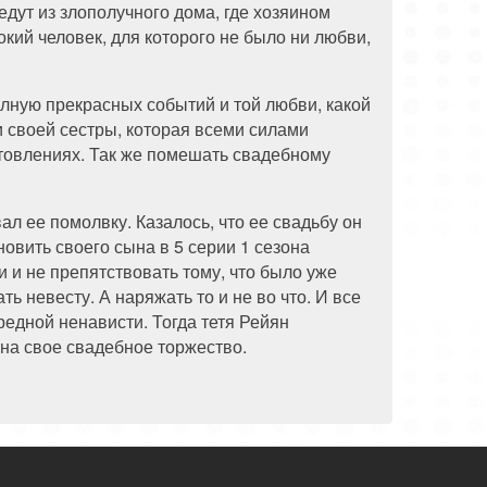
едут из злополучного дома, где хозяином
окий человек, для которого не было ни любви,
олную прекрасных событий и той любви, какой
и своей сестры, которая всеми силами
отовлениях. Так же помешать свадебному
л ее помолвку. Казалось, что ее свадьбу он
овить своего сына в 5 серии 1 сезона
и и не препятствовать тому, что было уже
ь невесту. А наряжать то и не во что. И все
редной ненависти. Тогда тетя Рейян
 на свое свадебное торжество.