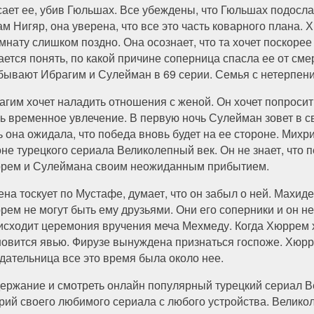
сает ее, убив Гюльшах. Все убеждены, что Гюльшах подос
ам Нигяр, она уверена, что все это часть коварного плана. 
омнату слишком поздно. Она осознает, что та хочет поскорее
ается понять, по какой причине соперница спасла ее от сме
бывают Ибрагим и Сулейман в 69 серии. Семья с нетерпен
агим хочет наладить отношения с женой. Он хочет попросит
ь временное увлечение. В первую ночь Сулейман зовет в 
ь она ожидала, что победа вновь будет на ее стороне. Мих
оне турецкого сериала Великолепный век. Он не знает, что 
рем и Сулеймана своим неожиданным прибытием.
ена тоскует по Мустафе, думает, что он забыл о ней. Махид
рем не могут быть ему друзьями. Они его соперники и он н
исходит церемония вручения меча Мехмеду. Когда Хюррем х
новится явью. Фирузе вынуждена признаться госпоже. Хюр
дательница все это время была около нее.
ержание и смотреть онлайн популярный турецкий сериал Ве
рий своего любимого сериала с любого устройства. Велико