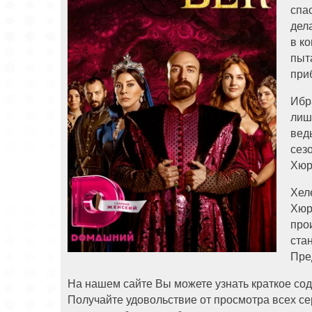
спа
дел
в к
пыт
при
Ибр
лиш
вед
сез
Хюр
Хел
Хюр
про
ста
Пре
На нашем сайте Вы можете узнать краткое сод
Получайте удовольствие от просмотра всех се