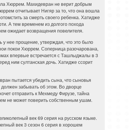
лала Хюррем. Махидевран не верит добрым
Хюррем отчитывает Нигяр за то, что она вошла
 отомстить за смерть своего ребенка. Хатидже
рти. А тем временем из долгого похода
ием ожидает возвращения повелителя.
ь у нее прощение, утверждая, что это было
свои покои Хюррем. Соперница разочарована,
римах впервые встречается с Ташлыджалы в 3
перед ним султанская дочь. Хатидже ссорит
евран пытается убедить сына, что сыновья
е должен забывать об этом. Во дворце
очет отправить к Мехмеду Фирузе, тайна
рем не может поверить собственным ушам.
ликолепный век 69 серия на русском языке.
лепный век 3 сезон 6 серия в хорошем