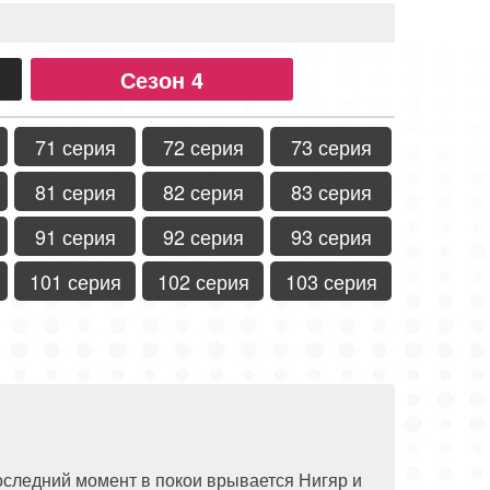
Сезон 4
71 серия
72 серия
73 серия
81 серия
82 серия
83 серия
91 серия
92 серия
93 серия
101 серия
102 серия
103 серия
оследний момент в покои врывается Нигяр и