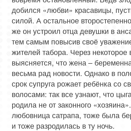
добился «любви» красавицы, пуст
силой. А остальное второстепенно
же он устроил отца девушки в анс
тем самым повысив своё уважени
жителей табора. Через некоторое
выясняется, что жена – беременн
весьма рад новости. Однако в по
срок супруга рожает ребёнка со с
волосами: так все узнают, что цыг
родила не от законного «хозяина».
любовница сатрапа, тоже была б
и тоже разродилась в ту ночь.