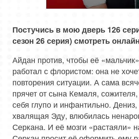
Постучись в мою дверь 126 сери
сезон 26 серия) смотреть онлай
Айдан против, чтобы её «мальчик»
работал с флористом: она не хоче
повторения ситуации. А сама всяч
прячет от сына Кемаля, сожителя,
себя глупо и инфантильно. Дениз,
хвалящая Эду, влюбилась ненаро
Серкана. И её мозги «растаяли» н
Серкан просит её оформить ему 