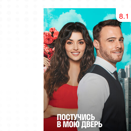
49 серия
50 серия
51 серия
8.1
53 серия
54 серия
55 серия
57 серия
58 серия
59 серия
61 серия