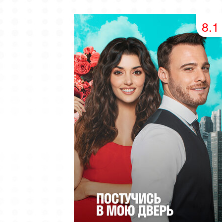
49 серия
50 серия
51 серия
8.1
53 серия
54 серия
55 серия
57 серия
58 серия
59 серия
61 серия