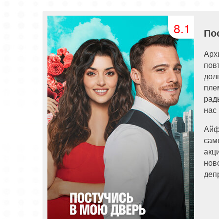
8.1
По
Арх
пов
дол
пле
рад
нас
Айф
сам
акц
нов
деп