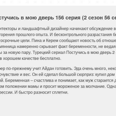
стучись в мою дверь 156 серия (2 сезон 56 
итекторы и ландшафтный дизайнер начинают обсуждение в
торения прошлого опыта. И бесконтрольного разрастания б
госрочные цели. Пина и Керем сообщают новость об отноше
мянница намеренно скрывает факт беременности, не ведая, ч
ы за новую пару. Турецкий сериал Постучись в мою дверь 2 
 в хорошем качестве бесплатно.
ер по-прежнему учит Айдан готовить. Эда очень много, неко
очувствие и вес. Он ей сделал большой сюрприз: купил дом
ий. Беременная – счастлива и понимает, как муж старается 
ом положении мамы и просит мороженое за молчание. Однак
рессии. И быстро разносит сплетни.