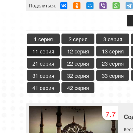
Поделиться:
1 серия
2 серия
3 серия
11 серия
12 серия
13 серия
21 серия
22 серия
23 серия
31 серия
32 серия
33 серия
41 серия
42 серия
7.7
Cо
Кёс