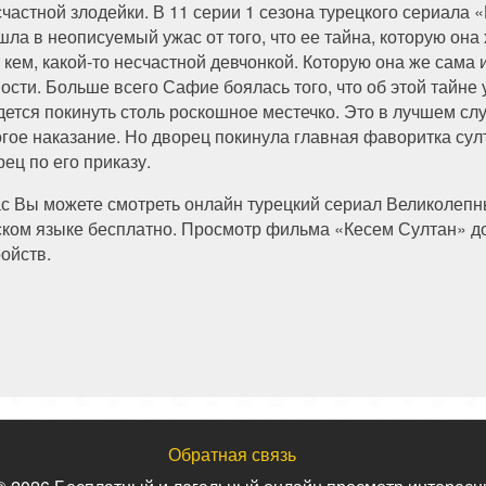
счастной злодейки. В 11 серии 1 сезона турецкого сериал
шла в неописуемый ужас от того, что ее тайна, которую она
 кем, какой-то несчастной девчонкой. Которую она же сама 
пости. Больше всего Сафие боялась того, что об этой тайне 
дется покинуть столь роскошное местечко. Это в лучшем слу
огое наказание. Но дворец покинула главная фаворитка сул
ец по его приказу.
ас Вы можете смотреть онлайн турецкий сериал Великолепн
ском языке бесплатно. Просмотр фильма «Кесем Султан» до
ройств.
Обратная связь