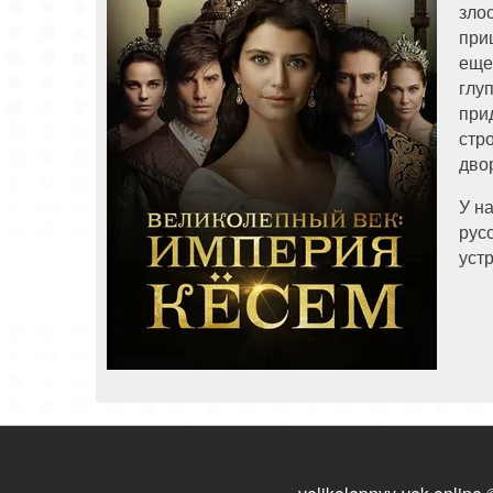
зло
при
еще
глу
при
стр
двор
У н
рус
уст