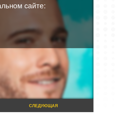
льном сайте:
СЛЕДУЮЩАЯ