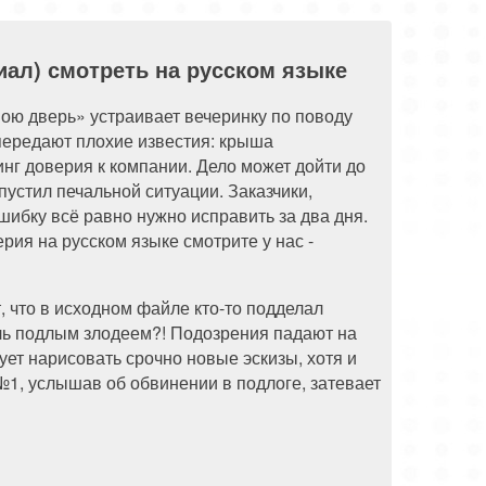
88 серия
89 серия
90 серия
98 серия
99 серия
100 серия
иал) смотреть на русском языке
 мою дверь» устраивает вечеринку по поводу
 передают плохие известия: крыша
нг доверия к компании. Дело может дойти до
пустил печальной ситуации. Заказчики,
ибку всё равно нужно исправить за два дня.
рия на русском языке смотрите у нас -
 что в исходном файле кто-то подделал
ль подлым злодеем?! Подозрения падают на
ует нарисовать срочно новые эскизы, хотя и
№1, услышав об обвинении в подлоге, затевает