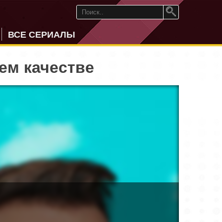
ВСЕ СЕРИАЛЫ
ем качестве