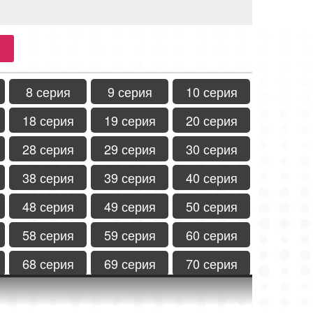
8 серия
9 серия
10 серия
18 серия
19 серия
20 серия
28 серия
29 серия
30 серия
38 серия
39 серия
40 серия
48 серия
49 серия
50 серия
58 серия
59 серия
60 серия
68 серия
69 серия
70 серия
78 серия
79 серия
80 серия