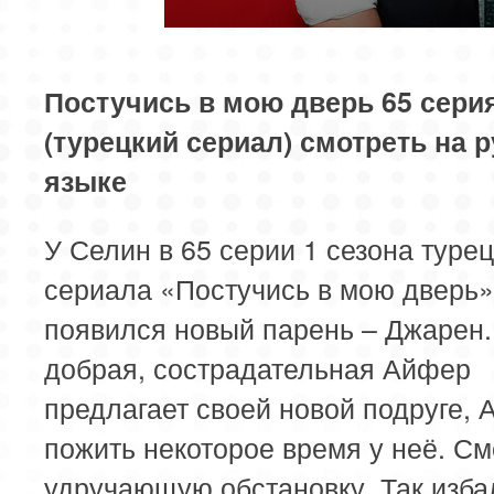
85 серия
86 серия
87 серия
Постучись в мою дверь 65 сери
89 серия
90 серия
91 серия
(турецкий сериал) смотреть на 
93 серия
94 серия
95 серия
языке
97 серия
98 серия
99 серия
У Селин в 65 серии 1 сезона турец
сериала «Постучись в мою дверь»
появился новый парень – Джарен.
добрая, сострадательная Айфер
предлагает своей новой подруге, 
пожить некоторое время у неё. С
удручающую обстановку. Так изб