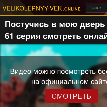
VELIKOLEPNYY-VEK
.ONLINE
Постучись в мою дверь 
61 серия смотреть онла
Видео можно посмотреть бе
на официальном сайт
СМОТРЕТЬ