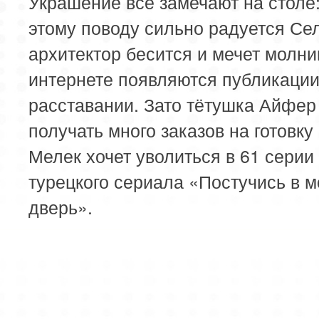
Украшение все замечают на столе:
этому поводу сильно радуется Сел
архитектор бесится и мечет молни
интернете появляются публикации
расставании. Зато тётушка Айфер
получать много заказов на готовку
Мелек хочет уволиться в 61 серии
турецкого сериала «Постучись в 
дверь».