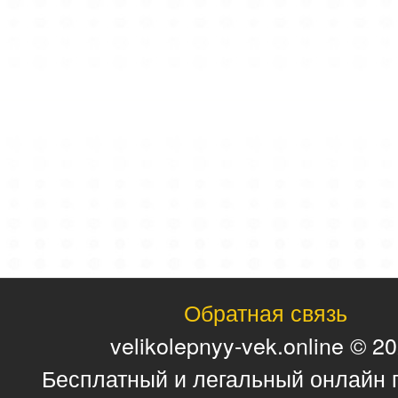
Обратная связь
velikolepnyy-vek.online © 2
Бесплатный и легальный онлайн 