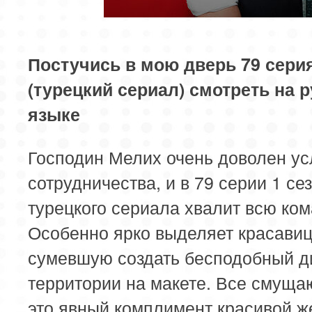
85 серия
86 серия
87 серия
Постучись в мою дверь 79 сери
89 серия
90 серия
91 серия
(турецкий сериал) смотреть на 
93 серия
94 серия
95 серия
языке
97 серия
98 серия
99 серия
Господин Мелих очень доволен у
сотрудничества, и в 79 серии 1 се
турецкого сериала хвалит всю ком
Особенно ярко выделяет красавиц
сумевшую создать бесподобный д
территории на макете. Все смуща
это явный комплимент красивой 