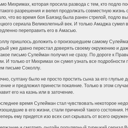
ьмо Михримах, которая просила развода с тем, кто подло п
 такого разрешения и велел продолжать совместную жизнь с 
ло, что во время боя Баязид была ранен стрелой, подло в
ецкого сериала Великолепный век. И только Амаджа сумел 
едленно переправить его в Амасью.
оллу пришлось доложить о произошедшем самому Сулейману
орый уже давно перестал доверять своему окружению и даже
такое письмо Сулейман получил не сразу. По дороге к Пра
ии. И только от Михримах он сумел узнать все подробности
ем письме Соколлу.
ечно, султану было не просто простить сына за его глупые 
сение и предложил принести покаяние. Только в этом случа
авит его на казнь или в заточение.
оследнее время Сулейман стал чувствовать некоторое недо
изошедшие в его жизни, стали причиной такого состояния. Н
еперь ему придется изо всех сил скрывать от всего окруже
ержание и смотреть онлайн популярный турецкий сериал В