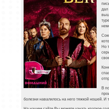
пис
дал
выш
тур
нем
Сок
кот
Но 
сер
сво
Кон
спа
отпр
В п
про
болезни навалилось на него тяжкой ношей. И т
На нашем сайте Вы можете узнать краткое сод