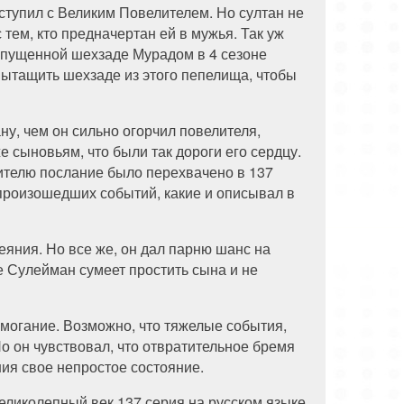
оступил с Великим Повелителем. Но султан не
тем, кто предначертан ей в мужья. Так уж
ыпущенной шехзаде Мурадом в 4 сезоне
вытащить шехзаде из этого пепелища, чтобы
, чем он сильно огорчил повелителя,
 сыновьям, что были так дороги его сердцу.
вителю послание было перехвачено в 137
 произошедших событий, какие и описывал в
деяния. Но все же, он дал парню шанс на
е Сулейман сумеет простить сына и не
могание. Возможно, что тяжелые события,
о он чувствовал, что отвратительное бремя
ния свое непростое состояние.
еликолепный век 137 серия на русском языке.