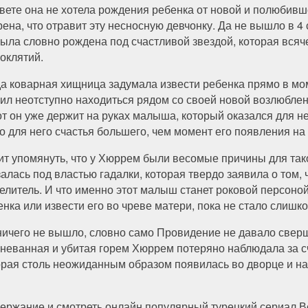
свете она не хотела рождения ребенка от новой и полюбив
рена, что отравит эту несносную девчонку. Да не вышло в 4
была словно рождена под счастливой звездой, которая всяч
роклятий.
да коварная хищница задумала извести ребенка прямо в мо
ил неотступно находиться рядом со своей новой возлюбленн
от он уже держит на руках малыша, который оказался для н
о для него счастья большего, чем момент его появления на 
ит упомянуть, что у Хюррем были весомые причины для так
залась под властью гадалки, которая твердо заявила о том,
елитель. И что именно этот малыш станет роковой персоной
енка или извести его во чреве матери, пока не стало слишк
ничего не вышло, словно само Провидение не давало сверши
гневанная и убитая горем Хюррем потеряно наблюдала за сч
орая столь неожиданным образом появилась во дворце и на
ержание и смотреть онлайн популярный турецкий сериал В