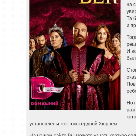
на 
уве
Та 
и п
Тог
реш
И в
был
Сто
ока
Пов
реб
Но 
раз
кот
установлены жестокосердной Хюррем.
На нашем сайте Вы можете узнать краткое сод