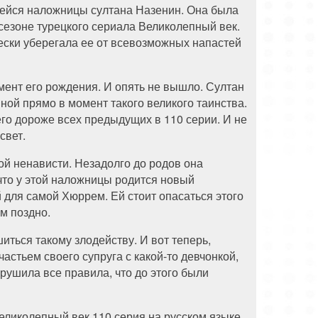
шейся наложницы султана Назенин. Она была
 сезоне турецкого сериала Великолепный век.
ески уберегала ее от всевозможных напастей
мент его рождения. И опять не вышло. Султан
ой прямо в момент такого великого таинства.
его дороже всех предыдущих в 110 серии. И не
свет.
ой ненависти. Незадолго до родов она
 что у этой наложницы родится новый
 для самой Хюррем. Ей стоит опасаться этого
ом поздно.
ться такому злодейству. И вот теперь,
астьем своего супруга с какой-то девчонкой,
рушила все правила, что до этого были
еликолепный век 110 серия на русском языке.