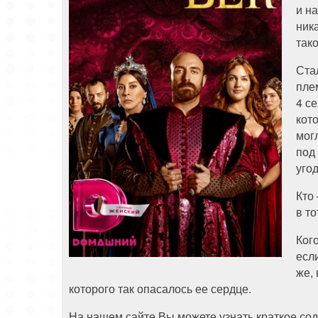
и н
ник
так
Ста
пле
4 с
кот
мог
под
уго
Кто
в т
Ког
есл
же,
которого так опасалось ее сердце.
На нашем сайте Вы можете узнать краткое сод