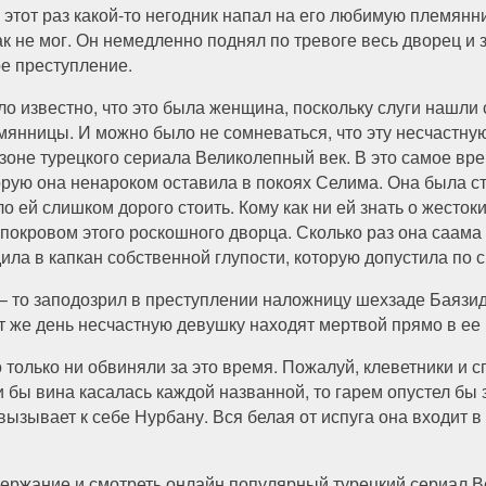
а этот раз какой-то негодник напал на его любимую племянни
ак не мог. Он немедленно поднял по тревоге весь дворец и 
ое преступление.
ло известно, что это была женщина, поскольку слуги нашли
мянницы. И можно было не сомневаться, что эту несчастну
езоне турецкого сериала Великолепный век. В это самое вре
орую она ненароком оставила в покоях Селима. Она была с
ло ей слишком дорого стоить. Кому как ни ей знать о жесток
 покровом этого роскошного дворца. Сколько раз она саама 
дила в капкан собственной глупости, которую допустила по
 – то заподозрил в преступлении наложницу шехзаде Баязида
от же день несчастную девушку находят мертвой прямо в ее 
о только ни обвиняли за это время. Пожалуй, клеветники и 
и бы вина касалась каждой названной, то гарем опустел бы 
 вызывает к себе Нурбану. Вся белая от испуга она входит 
ержание и смотреть онлайн популярный турецкий сериал В