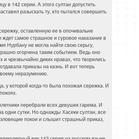
цу в 142 серии. А этого султан допустить
заставил разыскать ту, кто пытался совершить
 сережку, оставленную ее в опочивальне
ю ждет самое страшное и суровое наказание в
мя Нурбану не могла найти свою серьгу,
трашно огорчена таким событием. Ведь оно
их и чрезвычайно диких нравах, что творились
отдавала приказы на казнь. И вот теперь
 своему неразумению.
, у которой когда-то была похожая сережка. И
покоях.
сплетники перебрали всех девушек гарема. И
за одни сутки. Но однажды Хасеки султан, все
в зловещие покои и слышит страшный приказ,
еликолепный век 142 серия на русском языке.