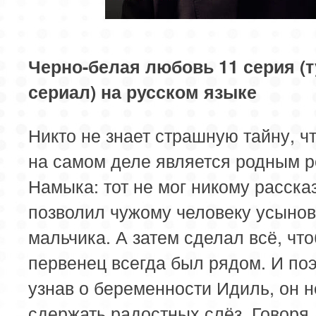
85 серия
86 серия
87 серия
89 серия
90 серия
91 серия
Черно-белая любовь 11 серия (
сериал) на русском языке
93 серия
94 серия
95 серия
Никто не знает страшную тайну, ч
на самом деле является родным 
Намыка: тот не мог никому расска
позволил чужому человеку усынов
мальчика. А затем сделал всё, что
первенец всегда был рядом. И поэ
узнав о беременности Идиль, он 
сдержать радостных слёз. Говоря,