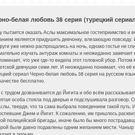
84 серия
85 серия
86 серия
87 серия
94 серия
95 серия
96 серия
рно-белая любовь 38 серия (турецкий сериа
у пытается оказать Аслы максимальное гостеприимство и в
анием является придушить девчонку, влезающую повсюду. 
руги уже нежно распрощались на ночь, однако гостье не сп
мательно изучать антураж комнаты и неожиданно замечает
поминает, что уже где-то видела этот головной убор. Пото
ютской девчушки семи лет. И неожиданно понимает, что её 
ецкий сериал Черно-белая любовь 38 серия на русском язык
качестве бесплатно.
 с трудом дозванивается до Йигита и обо всём рассказывает
лятая особа стояла под дверью и подслушивала разговор. 
Аслы, твердя, что та сама выбрала поведением такой путь.
оспевшие Джем и Йигит. К сожалению, им пришлось раскви
гой полицейской бригады, иначе было бы много пострадавш
орой были давно подавлены одним желанием мести. Чаныр 
адает в тюрьму.