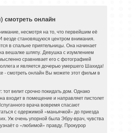
88 серия
89 серия
90 серия
л) смотреть онлайн
нимание, несмотря на то, что первейшим её
И везде становящуюся центром внимания.
ится в спальне приятельницы. Она начинает
 на вешалке шляпу. Девушка с изумлением
м мысленно сравнивает его с фотографией
коллега и является дочерью умершего Шахида!
е - смотреть онлайн Вы можете этот фильм в
: тот велит срочно покидать дом. Однако
Она входит в помещение и направляет пистолет
 Испуганного врача вовремя спасают
таться с одержимой «маньячкой» до приезда
их. Уж очень упорной была Эбру-врач, чувства
узнаёт о «любимой» правду. Прокурор