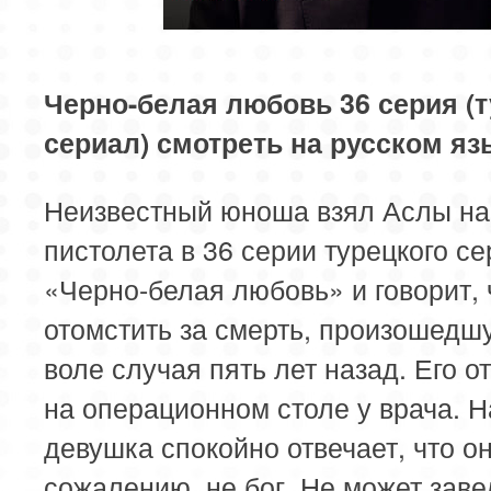
85 серия
86 серия
87 серия
89 серия
90 серия
91 серия
Черно-белая любовь 36 серия (
сериал) смотреть на русском яз
93 серия
94 серия
95 серия
Неизвестный юноша взял Аслы на
пистолета в 36 серии турецкого с
«Черно-белая любовь» и говорит, 
отомстить за смерть, произошедш
воле случая пять лет назад. Его о
на операционном столе у врача. Н
девушка спокойно отвечает, что он
сожалению, не бог. Не может заве