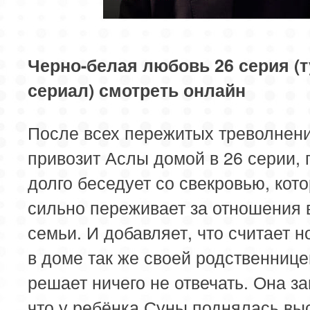
85 серия
86 серия
87 серия
89 серия
90 серия
91 серия
Черно-белая любовь 26 серия (
сериал) смотреть онлайн
93 серия
94 серия
95 серия
После всех пережитых треволнен
привозит Аслы домой в 26 серии, 
долго беседует со свекровью, кот
сильно переживает за отношения 
семьи. И добавляет, что считает 
в доме так же своей родственнице
решает ничего не отвечать. Она за
что у ребёнка Суны поднялась вы