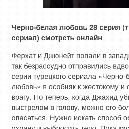
85 серия
86 серия
87 серия
89 серия
90 серия
91 серия
Черно-белая любовь 28 серия (
сериал) смотреть онлайн
93 серия
94 серия
95 серия
Ферхат и Джюнейт попали в запад
так безрассудно отправились вдво
серии турецкого сериала «Черно-
любовь» в особняк к жестокому и
врагу. Но теперь, когда Джахид уб
выстрелом в голову, можно его бо
опасаться. Нужно искать способ о
охрану и выбросить тело. Пока м