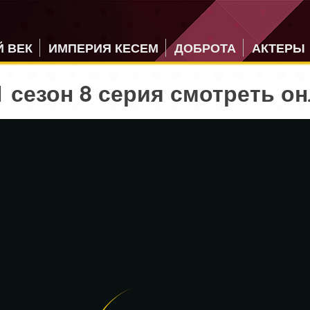
 ВЕК
ИМПЕРИЯ КЕСЕМ
ДОБРОТА
АКТЕРЫ
 сезон 8 серия смотреть о