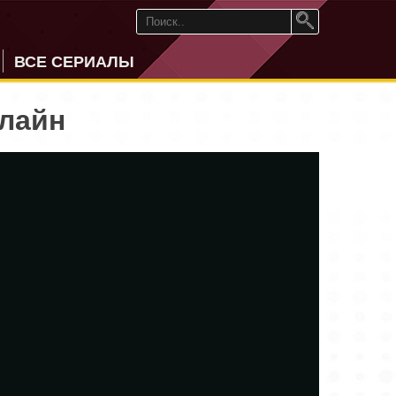
ВСЕ СЕРИАЛЫ
нлайн