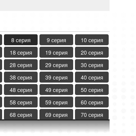
8 серия
9 серия
10 серия
18 серия
19 серия
20 серия
28 серия
29 серия
30 серия
38 серия
39 серия
40 серия
48 серия
49 серия
50 серия
58 серия
59 серия
60 серия
68 серия
69 серия
70 серия
78 серия
79 серия
80 серия