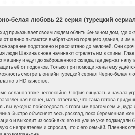
84 серия
85 серия
86 серия
87 серия
94 серия
95 серия
96 серия
рно-белая любовь 22 серия (турецкий сериал
хид приказывает своим людям облить бензином дом, где ок
и отчаянно пытаются выбраться из горящего здания, и им на
 всё заранее подстроено и рассчитано до мелочей. Они сроч
мя люди Шахина снова начинают стрелять им в спины. Глав
ю машину и едут до заброшенного склада, где держат напуг
ащить её от подонков. Только при помощи жены ему удаётся
можность смотреть онлайн турецкий сериал Черно-белая лю
платно в HD качестве.
оме Асланов тоже неспокойно. София очнулась и начала угр
 разозлённая вконец мать ответила, что сама готова придуш
ль вынуждена побеседовать с главным врагом семьи, куда 
чина быстро объясняет весь расклад, пока беременная жен
уацию и выходит из особняка: его на улице уже поджидали 
вую с неприятелем и спросил, что с его семьёй. Пленник от
шего компаньона.