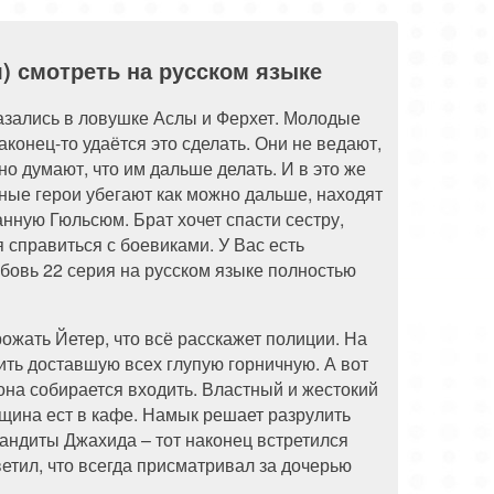
88 серия
89 серия
90 серия
) смотреть на русском языке
азались в ловушке Аслы и Ферхет. Молодые
конец-то удаётся это сделать. Они не ведают,
но думают, что им дальше делать. И в это же
ные герои убегают как можно дальше, находят
анную Гюльсюм. Брат хочет спасти сестру,
 справиться с боевиками. У Вас есть
бовь 22 серия на русском языке полностью
ожать Йетер, что всё расскажет полиции. На
ить доставшую всех глупую горничную. А вот
она собирается входить. Властный и жестокий
щина ест в кафе. Намык решает разрулить
бандиты Джахида – тот наконец встретился
ветил, что всегда присматривал за дочерью