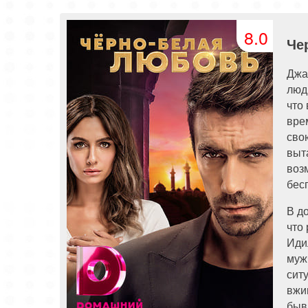
81 серия
82 серия
83 серия
8.0
91 серия
92 серия
93 серия
Че
Джа
люд
что
вре
сво
выт
воз
бес
В д
что
Иди
муж
сит
вжи
быв