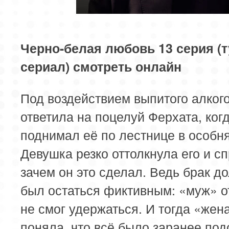
85 серия
86 серия
87 серия
89 серия
90 серия
91 серия
Черно-белая любовь 13 серия (
сериал) смотреть онлайн
93 серия
94 серия
95 серия
Под воздействием выпитого алког
ответила на поцелуй Ферхата, ког
поднимал её по лестнице в особня
Девушка резко оттолкнула его и с
зачем он это сделал. Ведь брак д
был остаться фиктивным: «муж» о
не смог удержаться. И тогда «жен
поняла, что всё было заранее под