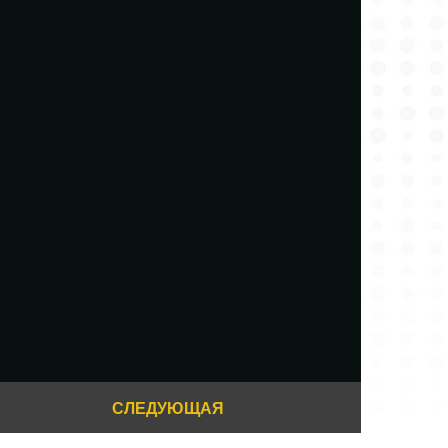
СЛЕДУЮЩАЯ