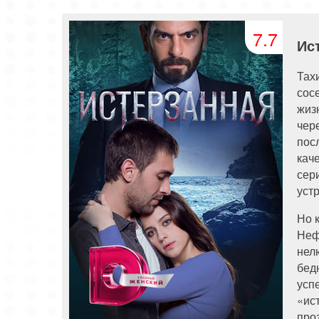
81 серия
82 серия
83 серия
7.7
91 серия
92 серия
93 серия
Ис
101 серия
102 серия
103 серия
Тах
сос
111 серия
112 серия
113 серия
жиз
121 серия
122 серия
123 серия
чер
посл
131 серия
132 серия
133 серия
кач
сер
141 серия
142 серия
143 серия
уст
151 серия
152 серия
153 серия
Но 
Неф
161 серия
162 серия
163 серия
нел
бед
171 серия
172 серия
173 серия
усп
181 серия
182 серия
183 серия
«ис
про