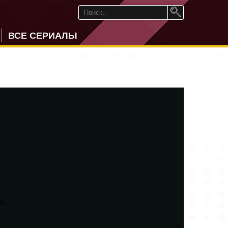
ВСЕ СЕРИАЛЫ