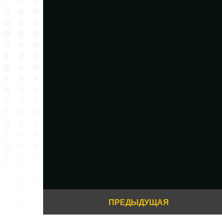
ПРЕДЫДУЩАЯ