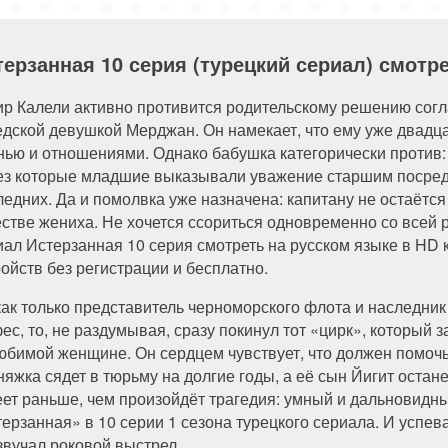
84 серия
85 серия
86 серия
87 серия
94 серия
95 серия
96 серия
97 серия
терзанная 10 серия (турецкий сериал) смотр
104 серия
105 серия
106 серия
107 серия
ир Калели активно противится родительскому решению согл
едской девушкой Мерджан. Он намекает, что ему уже двадца
114 серия
115 серия
116 серия
117 серия
нью и отношениями. Однако бабушка категорически против: 
124 серия
125 серия
126 серия
127 серия
ез которые младшие выказывали уважение старшим посред
едних. Да и помолвка уже назначена: капитану не остаётся 
134 серия
135 серия
136 серия
137 серия
естве жениха. Не хочется ссориться одновременно со всей 
иал Истерзанная 10 серия смотреть на русском языке в HD 
144 серия
145 серия
146 серия
147 серия
ройств без регистрации и бесплатно.
154 серия
155 серия
156 серия
157 серия
как только представитель черноморского флота и наследник 
ес, то, не раздумывая, сразу покинул тот «цирк», который 
164 серия
165 серия
166 серия
167 серия
юбимой женщине. Он сердцем чувствует, что должен помочь
няжка сядет в тюрьму на долгие годы, а её сын Йигит остане
174 серия
175 серия
176 серия
177 серия
еет раньше, чем произойдёт трагедия: умный и дальновидны
184 серия
185 серия
186 серия
187 серия
терзанная» в 10 серии 1 сезона турецкого сериала. И успева
звучал роковой выстрел…