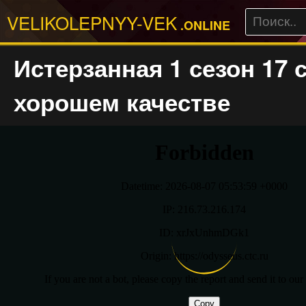
VELIKOLEPNYY-VEK
.ONLINE
Истерзанная 1 сезон 17 
хорошем качестве