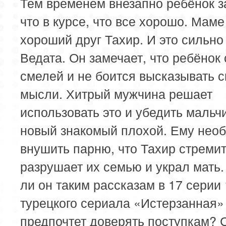
Тем временем внезапно ребёнок з
153 серия
154 серия
155 серия
что в курсе, что все хорошо. Маме
хороший друг Тахир. И это сильно
157 серия
158 серия
159 серия
Ведата. Он замечает, что ребёнок 
161 серия
162 серия
163 серия
смелей и не боится высказывать с
165 серия
166 серия
167 серия
мысли. Хитрый мужчина решает
использовать это и убедить мальч
169 серия
170 серия
171 серия
новый знакомый плохой. Ему нео
173 серия
174 серия
175 серия
внушить парню, что Тахир стреми
разрушает их семью и украл мать.
177 серия
178 серия
179 серия
ли он таким рассказам в 17 серии 
181 серия
182 серия
183 серия
турецкого сериала «Истерзанная»
предпочтет доверять поступкам? 
185 серия
186 серия
187 серия