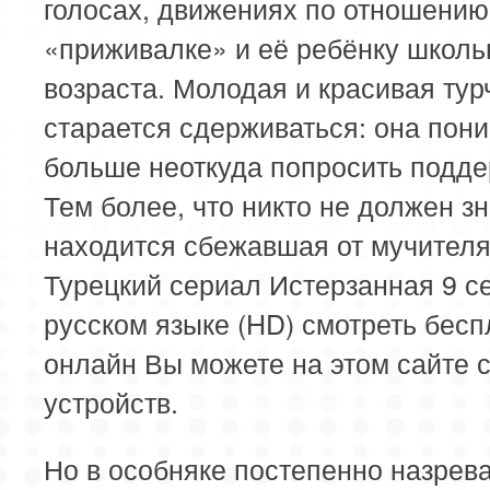
голосах, движениях по отношению
117 серия
118 серия
119 серия
«приживалке» и её ребёнку школь
121 серия
122 серия
123 серия
возраста. Молодая и красивая тур
125 серия
126 серия
127 серия
старается сдерживаться: она пони
больше неоткуда попросить подде
129 серия
130 серия
131 серия
Тем более, что никто не должен зн
133 серия
134 серия
135 серия
находится сбежавшая от мучителя
Турецкий сериал Истерзанная 9 с
137 серия
138 серия
139 серия
русском языке (HD) смотреть бесп
141 серия
142 серия
143 серия
онлайн Вы можете на этом сайте 
устройств.
145 серия
146 серия
147 серия
149 серия
150 серия
151 серия
Но в особняке постепенно назрев