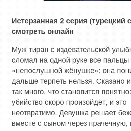
85 серия
86 серия
87 серия
Истерзанная 2 серия (турецкий 
89 серия
90 серия
91 серия
смотреть онлайн
93 серия
94 серия
95 серия
Муж-тиран с издевательской улыб
97 серия
98 серия
99 серия
сломал на одной руке все пальцы
«непослушной жёнушке»: она пон
101 серия
102 серия
103 серия
дальше терпеть нельзя. Сказано 
105 серия
106 серия
107 серия
так много, что становится понятно
убийство скоро произойдёт, и это
109 серия
110 серия
111 серия
неотвратимо. Девушка решает беж
113 серия
114 серия
115 серия
вместе с сыном через прачечную, 