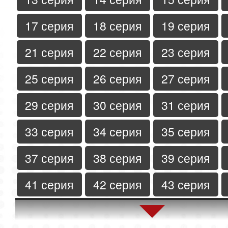
17 серия
18 серия
19 серия
21 серия
22 серия
23 серия
25 серия
26 серия
27 серия
29 серия
30 серия
31 серия
33 серия
34 серия
35 серия
37 серия
38 серия
39 серия
41 серия
42 серия
43 серия
45 серия
46 серия
47 серия