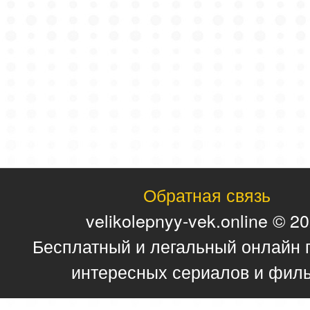
Обратная связь
velikolepnyy-vek.online © 2
Бесплатный и легальный онлайн 
интересных сериалов и фил