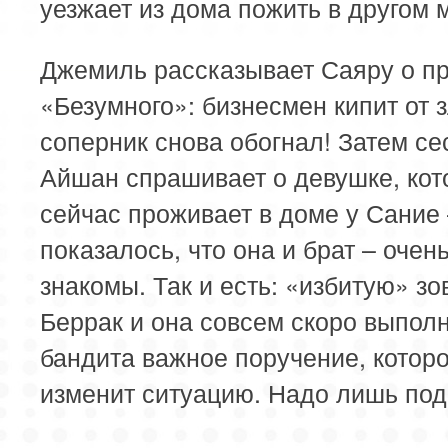
уезжает из дома пожить в другом 
117 серия
118 серия
119 серия
121 серия
122 серия
123 серия
Джемиль рассказывает Саяру о п
«Безумного»: бизнесмен кипит от 
125 серия
126 серия
127 серия
соперник снова обогнал! Затем се
129 серия
130 серия
131 серия
Айшан спрашивает о девушке, кот
сейчас проживает в доме у Сание 
133 серия
134 серия
135 серия
показалось, что она и брат – очен
137 серия
138 серия
139 серия
знакомы. Так и есть: «избитую» зо
Беррак и она совсем скоро выпол
141 серия
142 серия
143 серия
бандита важное поручение, котор
145 серия
146 серия
147 серия
изменит ситуацию. Надо лишь под
149 серия
150 серия
151 серия