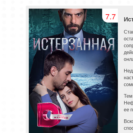
81 серия
82 серия
83 серия
7.7
91 серия
92 серия
93 серия
Ис
101 серия
102 серия
103 серия
Ста
ост
111 серия
112 серия
113 серия
соп
121 серия
122 серия
123 серия
дей
онл
131 серия
132 серия
133 серия
Нед
141 серия
142 серия
143 серия
нас
сом
151 серия
152 серия
153 серия
Тем
161 серия
162 серия
163 серия
Неф
ее 
171 серия
172 серия
173 серия
Вск
181 серия
182 серия
183 серия
спо