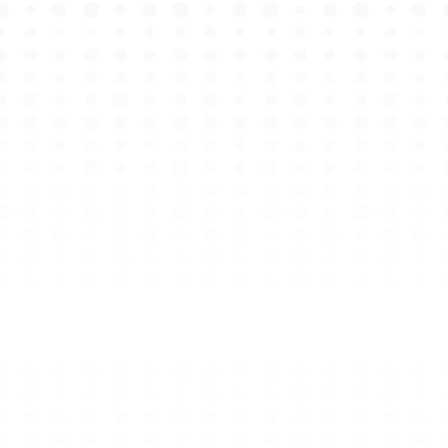
153 серия
154 серия
155 серия
157 серия
158 серия
159 серия
161 серия
162 серия
163 серия
165 серия
166 серия
167 серия
169 серия
170 серия
171 серия
173 серия
174 серия
175 серия
177 серия
178 серия
179 серия
181 серия
182 серия
183 серия
185 серия
186 серия
187 серия