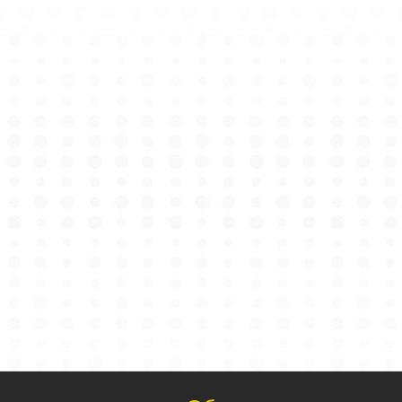
189 серия
190 серия
191 серия
193 серия
194 серия
195 серия
197 серия
198 серия
199 серия
201 серия
202 серия
203 серия
205 серия
206 серия
207 серия