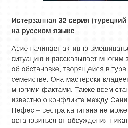
85 серия
86 серия
87 серия
Истерзанная 32 серия (турецкий
89 серия
90 серия
91 серия
на русском языке
93 серия
94 серия
95 серия
Асие начинает активно вмешивать
97 серия
98 серия
99 серия
ситуацию и рассказывает многим
об обстановке, творящейся в туре
101 серия
102 серия
103 серия
семействе. Она мастерски владее
105 серия
106 серия
107 серия
многими фактами. Также всем ста
известно о конфликте между Сани
109 серия
110 серия
111 серия
Нефес – сестра капитана не може
113 серия
114 серия
115 серия
остановиться от обсуждения пика