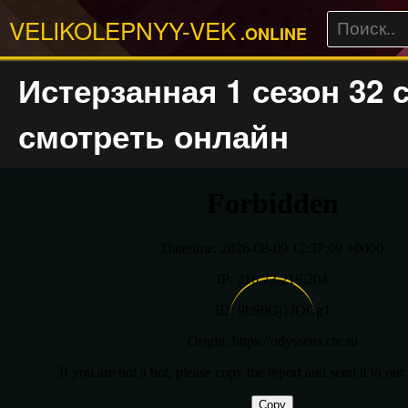
VELIKOLEPNYY-VEK
.ONLINE
Истерзанная 1 сезон 32 
смотреть онлайн