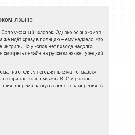
88 серия
89 серия
90 серия
98 серия
99 серия
100 серия
сском языке
108 серия
109 серия
110 серия
й Саяр ужасный человек. Однако её знакомая
 же идёт сразу в полицию – ему надоело, что
118 серия
119 серия
120 серия
е интриги. Но у копов нет повода надолго
128 серия
129 серия
130 серия
я смотреть онлайн на русском языке турецкий
138 серия
139 серия
140 серия
омат из отеля: у негодяя тысяча «отмазок»
148 серия
149 серия
150 серия
ва отправляются в мечеть. В. Саяр готов
вания вовремя раскусывает его намерения. А
158 серия
159 серия
160 серия
168 серия
169 серия
170 серия
178 серия
179 серия
180 серия
188 серия
189 серия
190 серия