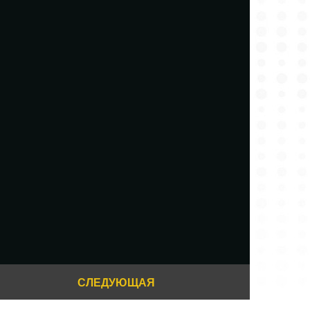
СЛЕДУЮЩАЯ