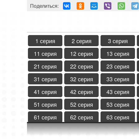
Поделиться:
1 серия
2 серия
3 серия
11 серия
12 серия
13 серия
21 серия
22 серия
23 серия
31 серия
32 серия
33 серия
41 серия
42 серия
43 серия
51 серия
52 серия
53 серия
61 серия
62 серия
63 серия
71 серия
72 серия
73 серия