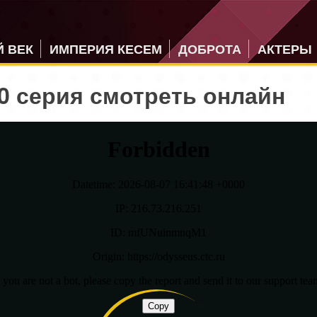
 ВЕК
ИМПЕРИЯ КЕСЕМ
ДОБРОТА
АКТЕРЫ
30 серия смотреть онлайн