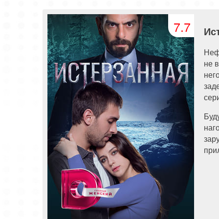
81 серия
82 серия
83 серия
7.7
91 серия
92 серия
93 серия
Ис
101 серия
102 серия
103 серия
Неф
не 
111 серия
112 серия
113 серия
нег
121 серия
122 серия
123 серия
зад
сер
131 серия
132 серия
133 серия
Буд
141 серия
142 серия
143 серия
наг
зар
151 серия
152 серия
153 серия
при
161 серия
162 серия
163 серия
171 серия
172 серия
173 серия
181 серия
182 серия
183 серия