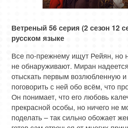
85 серия
86 серия
87 серия
89 серия
90 серия
91 серия
Ветреный 56 серия (2 сезон 12 с
русском языке
93 серия
94 серия
95 серия
Все по-прежнему ищут Рейян, но 
97 серия
98 серия
99 серия
не обнаруживают. Миран надеетс
отыскать первым возлюбленную и
поговорить с ней обо всём, что п
Он понимает, что его любовь кале
прекрасной особы, но ничего не м
поделать – так сильно обожает жен
готов сам отречься от многих прин