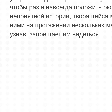
чтобы раз и навсегда положить ок
непонятной истории, творящейся
ними на протяжении нескольких м
узнав, запрещает им видеться.