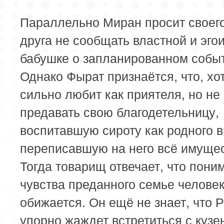
Параллельно Миран просит своег
друга не сообщать властной и эго
бабушке о запланированном собы
Однако Фырат признаётся, что, хот
сильно любит как приятеля, но не
предавать свою благодетельницу,
воспитавшую сироту как родного в
переписавшую на него всё имущес
Тогда товарищ отвечает, что пони
чувства преданного семье человек
обижается. Он ещё не знает, что 
упорно жаждет встретиться с кузе