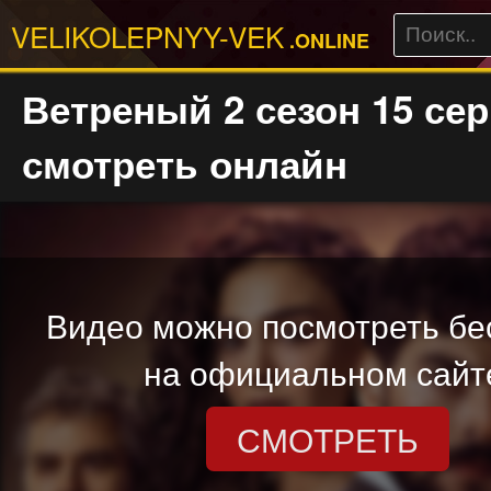
VELIKOLEPNYY-VEK
.ONLINE
Ветреный 2 сезон 15 се
смотреть онлайн
Видео можно посмотреть бе
на официальном сайт
СМОТРЕТЬ