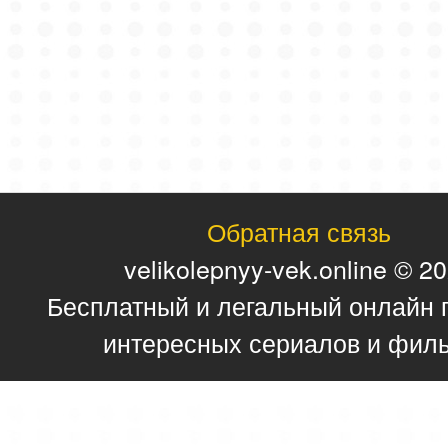
Обратная связь
velikolepnyy-vek.online © 2
Бесплатный и легальный онлайн 
интересных сериалов и фил