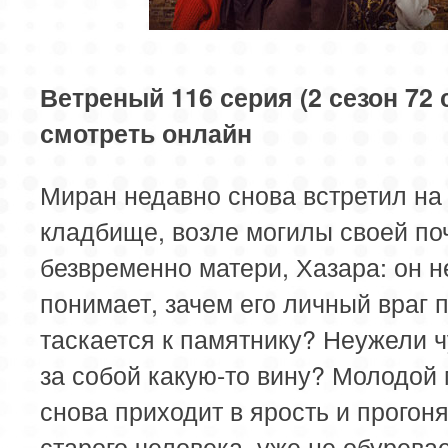
85 серия
86 серия
87 серия
89 серия
90 серия
91 серия
Ветреный 116 серия (2 сезон 72 
смотреть онлайн
93 серия
94 серия
95 серия
Миран недавно снова встретил на
97 серия
98 серия
99 серия
кладбище, возле могилы своей п
безвременно матери, Хазара: он н
понимает, зачем его личный враг 
таскается к памятнику? Неужели ч
за собой какую-то вину? Молодой
снова приходит в ярость и прогон
старого человека, уже не обурева