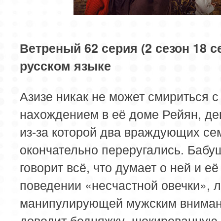
85 серия
86 серия
87 серия
89 серия
90 серия
91 серия
Ветреный 62 серия (2 сезон 18 с
русском языке
93 серия
94 серия
95 серия
Азизе никак не может смириться с
97 серия
98 серия
99 серия
нахождением в её доме Рейян, де
из-за которой два враждующих се
окончательно переругались. Бабу
говорит всё, что думает о ней и её
поведении «несчастной овечки», 
манипулирующей мужским вниман
доводит бедняжку, шокированную