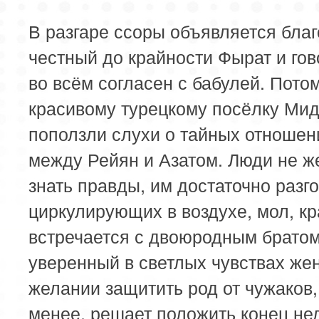
В разгаре ссоры объявляется бла
честный до крайности Фырат и гов
во всём согласен с бабулей. Потом
красивому турецкому посёлку Мид
поползли слухи о тайных отношен
между Рейян и Азатом. Люди не ж
знать правды, им достаточно разг
циркулирующих в воздухе, мол, к
встречается с двоюродным братом
уверенный в светлых чувствах же
желании защитить род от чужаков,
менее, решает положить конец не