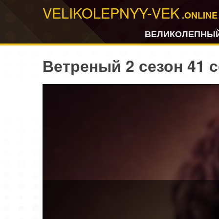
VELIKOLEPNYY-VEK
.ONLINE
ВЕЛИКОЛЕПНЫЙ
Ветреный 2 сезон 41 