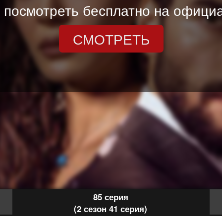
 посмотреть бесплатно на официа
СМОТРЕТЬ
85 серия
(2 сезон 41 серия)