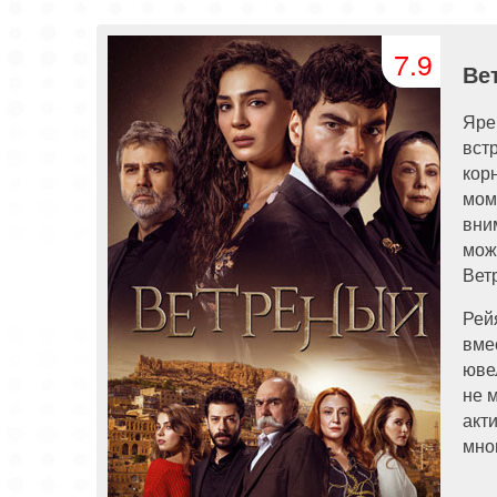
81 серия
82 серия
83 серия
7.9
91 серия
92 серия
93 серия
Ве
Яре
вст
кор
мом
вни
мож
Вет
Рей
вме
юве
не 
акт
мно