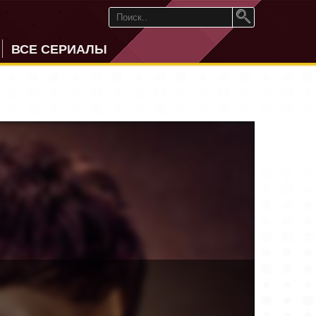
ВСЕ СЕРИАЛЫ