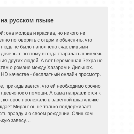
88 серия
89 серия
90 серия
98 серия
99 серия
100 серия
 на русском языке
й: она молода и красива, но никого не
енно поговорить с отцом и объяснить, что
 отнюдь не было наполнено счастливыми
 дочерью: поэтому всегда старалась привлечь
ния других людей. А вот беременная Зехра не
остям о романе между Хазаром и Дильшах.
в HD качестве - бесплатный онлайн просмотр.
е, прикидывается, что ей необходимо срочно
ят девчонок о помощи. А сама направляется к
е, которое пролежало в заветной шкатулочке
ждает Миран: он не только поддерживает
нать правду и о своём рождении. Слишком
рькую завесу…