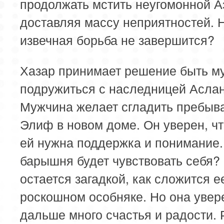
продолжать мстить неугомонной А
доставляя массу неприятностей. 
извечная борьба не завершится?
Хазар принимает решение быть м
подружиться с наследницей Асла
Мужчина желает сгладить пребыв
Элиф в новом доме. Он уверен, чт
ей нужна поддержка и понимание.
барышня будет чувствовать себя?
остается загадкой, как сложится е
роскошном особняке. Но она увере
дальше много счастья и радости. 