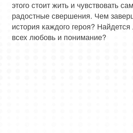
этого стоит жить и чувствовать са
радостные свершения. Чем завер
история каждого героя? Найдется
всех любовь и понимание?