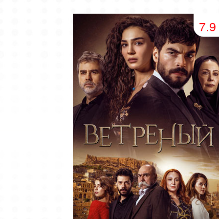
49 серия
50 серия
51 серия
7.9
53 серия
54 серия
55 серия
57 серия
58 серия
59 серия
61 серия
62 серия
63 серия
65 серия
66 серия
67 серия
69 серия
70 серия
71 серия
73 серия
74 серия
75 серия
77 серия
78 серия
79 серия
81 серия
82 серия
83 серия