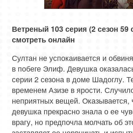
85 серия
86 серия
87 серия
89 серия
90 серия
91 серия
Ветреный 103 серия (2 сезон 59 
смотреть онлайн
93 серия
94 серия
95 серия
Султан не успокаивается и обвин
97 серия
98 серия
99 серия
в побеге Элиф. Девушка оказалась
серии 2 сезона в доме Шадоглу. Т
временем Азизе в ярости. Случил
неприятных вещей. Оказывается, 
девушка прекрасно знала о ее чув
врагу, но предпочла молчать об эт
заставляет ее нервничать и испыт