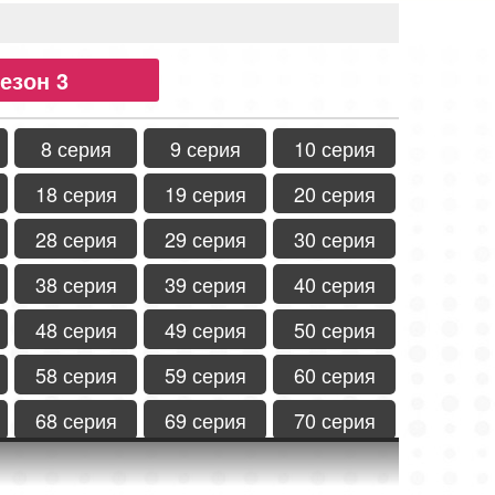
езон 3
8 серия
9 серия
10 серия
18 серия
19 серия
20 серия
28 серия
29 серия
30 серия
38 серия
39 серия
40 серия
48 серия
49 серия
50 серия
58 серия
59 серия
60 серия
68 серия
69 серия
70 серия
78 серия
79 серия
80 серия