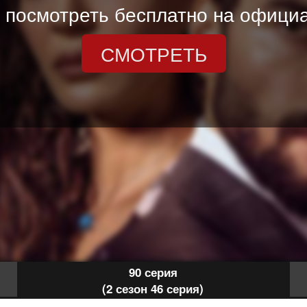
 посмотреть бесплатно на официа
СМОТРЕТЬ
90 серия
(2 сезон 46 серия)