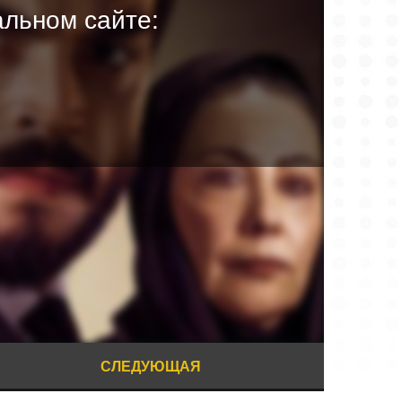
льном сайте:
СЛЕДУЮЩАЯ