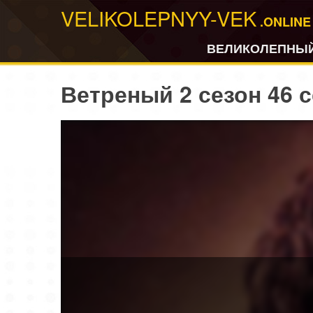
VELIKOLEPNYY-VEK
.ONLINE
ВЕЛИКОЛЕПНЫЙ
Ветреный 2 сезон 46 