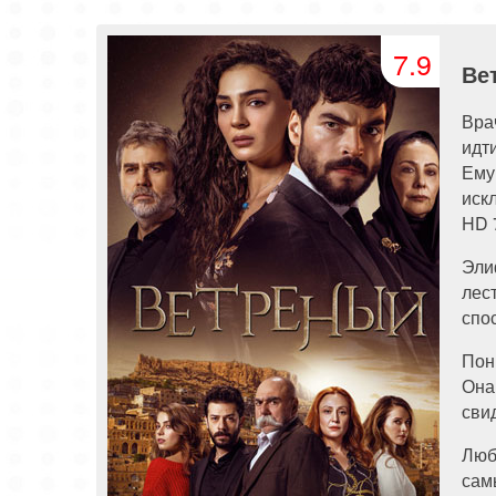
81 серия
82 серия
83 серия
7.9
91 серия
92 серия
93 серия
Ве
Вра
идт
Ему
иск
HD 
Эли
лес
спо
Пон
Она
сви
Люб
сам