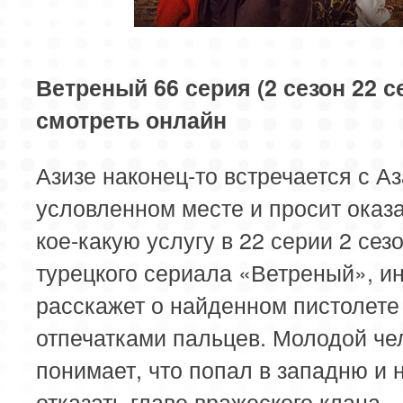
85 серия
86 серия
87 серия
89 серия
90 серия
91 серия
Ветреный 66 серия (2 сезон 22 с
смотреть онлайн
93 серия
94 серия
95 серия
Азизе наконец-то встречается с Аз
97 серия
98 серия
99 серия
условленном месте и просит оказа
кое-какую услугу в 22 серии 2 сез
турецкого сериала «Ветреный», и
расскажет о найденном пистолете
отпечатками пальцев. Молодой че
понимает, что попал в западню и 
отказать главе вражеского клана –