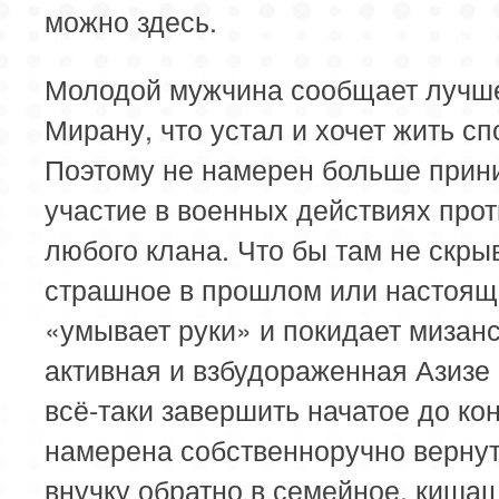
можно здесь.
Молодой мужчина сообщает лучш
Мирану, что устал и хочет жить сп
Поэтому не намерен больше прин
участие в военных действиях прот
любого клана. Что бы там не скры
страшное в прошлом или настоящ
«умывает руки» и покидает мизан
активная и взбудораженная Азизе
всё-таки завершить начатое до ко
намерена собственноручно верну
внучку обратно в семейное, киша