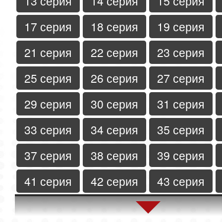
13 серия
14 серия
15 серия
17 серия
18 серия
19 серия
21 серия
22 серия
23 серия
25 серия
26 серия
27 серия
29 серия
30 серия
31 серия
33 серия
34 серия
35 серия
37 серия
38 серия
39 серия
41 серия
42 серия
43 серия
45 серия
46 серия
47 серия