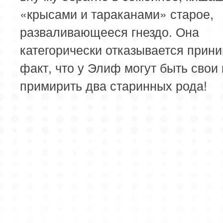
«крысами и тараканами» старое,
разваливающееся гнездо. Она
категорически отказывается прини
факт, что у Элиф могут быть свои
примирить два старинных рода!