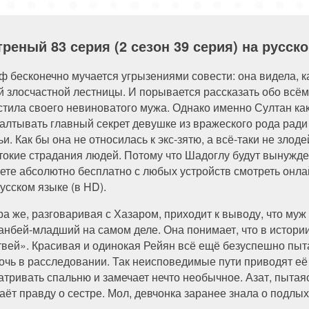
84 серия
85 серия
86 серия
87 серия
94 серия
95 серия
96 серия
97 серия
треный 83 серия (2 сезон 39 серия) на русск
ф бесконечно мучается угрызениями совести: она видела, 
ой злосчастной лестницы. И порывается рассказать обо всё
стила своего невиноватого мужа. Однако именно Султан ка
алтывать главный секрет девушке из вражеского рода ради
и. Как бы она не относилась к экс-зятю, а всё-таки не злод
токие страдания людей. Потому что Шадоглу будут вынужден
ете абсолютно бесплатно с любых устройств смотреть онла
усском языке (в HD).
ра же, разговаривая с Хазаром, приходит к выводу, что муж
анбей-младший на самом деле. Она понимает, что в истори
твей». Красивая и одинокая Рейян всё ещё безуспешно пыт
очь в расследовании. Так неисповедимые пути приводят её 
атривать спальню и замечает нечто необычное. Азат, пытая
аёт правду о сестре. Мол, девчонка заранее знала о подлых