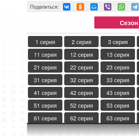
Поделиться:
Сезон
1 серия
2 серия
3 серия
11 серия
12 серия
13 серия
21 серия
22 серия
23 серия
31 серия
32 серия
33 серия
41 серия
42 серия
43 серия
51 серия
52 серия
53 серия
61 серия
62 серия
63 серия
71 серия
72 серия
73 серия