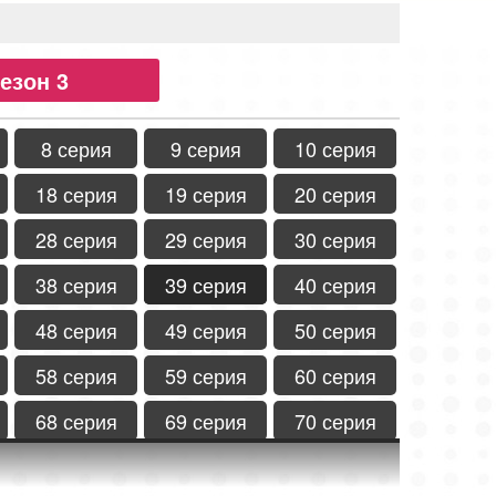
езон 3
8 серия
9 серия
10 серия
18 серия
19 серия
20 серия
28 серия
29 серия
30 серия
38 серия
39 серия
40 серия
48 серия
49 серия
50 серия
58 серия
59 серия
60 серия
68 серия
69 серия
70 серия
78 серия
79 серия
80 серия