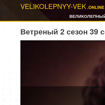
VELIKOLEPNYY-VEK
.ONLINE
ВЕЛИКОЛЕПНЫЙ
Ветреный 2 сезон 39 