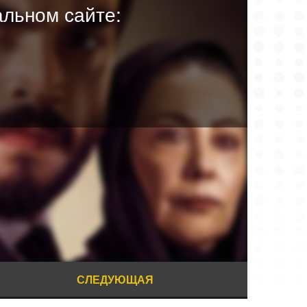
льном сайте:
СЛЕДУЮЩАЯ