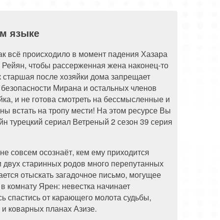
88 серия
89 серия
90 серия
98 серия
99 серия
100 серия
ом языке
как всё происходило в момент падения Хазара
м Рейян, чтобы рассерженная жена наконец-то
к старшая после хозяйки дома запрещает
 безопасности Мирана и остальных членов
ейка, и не готова смотреть на бессмысленные и
ы встать на тропу мести! На этом ресурсе Вы
йн турецкий сериал Ветреный 2 сезон 39 серия
 не совсем осознаёт, кем ему приходится
и двух старинных родов много перепутанных
ается отыскать загадочное письмо, могущее
в комнату Ярен: невестка начинает
сь спастись от карающего молота судьбы,
 и коварных планах Азизе.