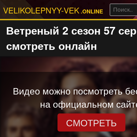
VELIKOLEPNYY-VEK
.ONLINE
Ветреный 2 сезон 57 се
смотреть онлайн
Видео можно посмотреть бе
на официальном сайт
СМОТРЕТЬ