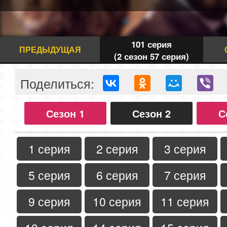
101 серия
ПРЕДЫДУЩАЯ
(2 сезон 57 серия)
Поделиться:
Сезон 1
Сезон 2
С
1 серия
2 серия
3 серия
5 серия
6 серия
7 серия
9 серия
10 серия
11 серия