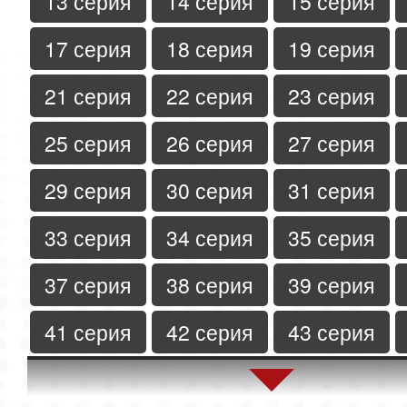
13 серия
14 серия
15 серия
17 серия
18 серия
19 серия
21 серия
22 серия
23 серия
25 серия
26 серия
27 серия
29 серия
30 серия
31 серия
33 серия
34 серия
35 серия
37 серия
38 серия
39 серия
41 серия
42 серия
43 серия
45 серия
46 серия
47 серия