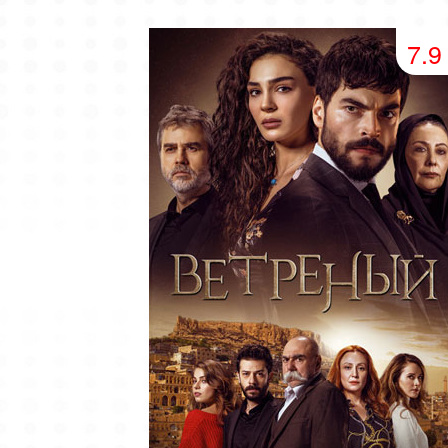
49 серия
50 серия
51 серия
7.9
53 серия
54 серия
55 серия
57 серия
58 серия
59 серия
61 серия
62 серия
63 серия
65 серия
66 серия
67 серия
69 серия
70 серия
71 серия
73 серия
74 серия
75 серия
77 серия
78 серия
79 серия
81 серия
82 серия
83 серия