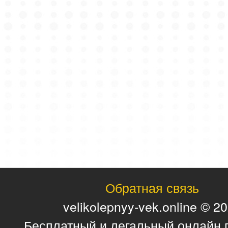
Обратная связь
velikolepnyy-vek.online © 2
Бесплатный и легальный онлайн 